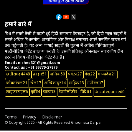
हमारे बारे में
विश्व में सबसे तेजी से बढ़ती हुई हिंदी समाचार वेबसाइट है, जो हिंदी न्यूज साइटों में
सबसे अधिक विश्वसनीय, प्रामाणिक और निष्पक्ष समाचार अपने समर्पित पाठक वर्ग
तक पहुंचाती है। यह अन्य भाषाई साइटों की तुलना में अधिक विविधतापूर्ण
मल्टीमीडिया कंटेंट उपलब्ध कराती है। इसकी प्रतिबद्ध ऑनलाइन संपादकीय टीम
हररोज विशेष और विस्तृत कंटेंट देती है।
Email : nishee321@gmail.com
Contact us : +91 99779-27879
छत्तीसगढ़
4448
क्राइम
51
धार्मिक
50
पर्यटन
27
देश
22
मध्य्प्रदेश
21
कोयलांचल
21
खेल
17
अम्बिकापुर
14
साहित्य
13
मनोरंजन
7
लाइफस्टाइल
6
कृषि
4
व्यापार
3
टेक्नोलॉजी
3
विदेश
1
Uncategorized
0
Terms
Privacy
Disclaimer
© Copyright 2025 - All Rights Reserved
Ghoomata Darpan