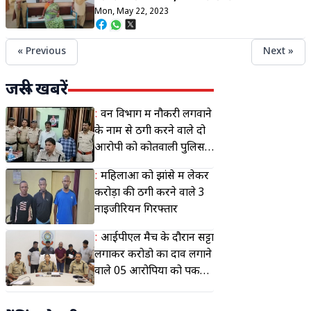
Mon, May 22, 2023
« Previous
Next »
जरूरी खबरें
:
वन विभाग में नौकरी लगवाने
के नाम से ठगी करने वाले दो
आरोपी को कोतवाली पुलिस
पकड़ने में बड़ी सफ़लता मिली
:
महिलाओं को झांसे में लेकर
करोड़ों की ठगी करने वाले 3
नाइजीरियन गिरफ्तार
:
आईपीएल मैच के दौरान सट्टा
लगाकर करोडो का दाव लगाने
वाले 05 आरोपियों को पकड़ने
मे सरगुजा पुलिस को मिली
सफलता