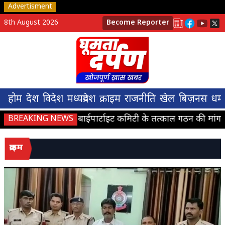
Advertisment
8th August 2026
Become Reporter
होम
देश
विदेश
मध्यप्रदेश
क्राइम
राजनीति
खेल
बिज़नस
धर्म
ज्वाइंट बाईपार्टाइट कमिटी के तत्काल गठन की मांग,
BREAKING NEWS
क्राइम