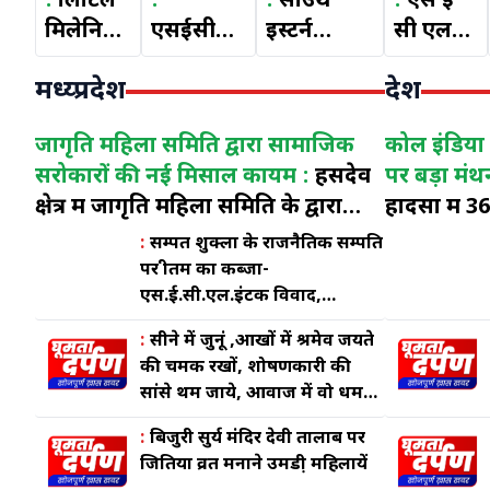
:
लिटिल
:
:
साउथ
:
एस ई
मिलेनियम
एसईसीएल
इस्टर्न
सी एल
व
हसदेव कि
कोलफील्ड्स
ठेका
मध्य्प्रदेश
देश
अलास्का
क्षेत्र के
लिमिटेड मे
मजदूरों के
पब्लिक
मुख्य
जनरल
पेमेंट
जागृति महिला समिति द्वारा सामाजिक
कोल इंडिया क
स्कूल में
महाप्रबंधक
मजदूरों के
सिलिप
सरोकारों की नई मिसाल कायम :
हसदेव
पर बड़ा मंथ
हर्षोल्लास
संजय
कैरियर ग्रोथ
फर्जीवाड़ा
क्षेत्र में जागृति महिला समिति के द्वारा
हादसों में 
के साथ
मिश्रा के
और नयी
वेस्ट जे के
महिला सशक्तिकरण एवं कौशल विकास
गहरी चिंता, 
76वें
कारनामो
भर्तीयों मे
डी एवं
:
सम्पत शुक्ला के राजनैतिक सम्पति
को मिली नई उड़ान
-अख्तर जावे
पर प्रीतम का कब्जा-
गणतंत्र
का
क्यों आ रही
हल्दीबाड़ी
एस.ई.सी.एल.इंटक विवाद,
दिवस का
खुलासा
है रूकावटें-
माइंस के
गोपालनारायण के लिये चक्रव्यु रचने
हुआ
होने लगा
अख़्तर
गेट
:
सीने में जुनूं ,आखों में श्रमेव जयते
में लगे है सम्पत.....!
सफल
जावेद
मीटिंग में
की चमक रखों, शोषणकारी की
सांसे थम जाये, आवाज में वो धमक
आयोजन
उस्मानी
किया
रखों- विक्रमा सिंह
गया
:
बिजुरी सुर्य मंदिर देवी तालाब पर
खुलासा,
जितिया व्रत मनाने उमडी़ महिलायें