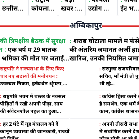
:
:
राष्ट्रीय
:
बड़ी
:
कोयला
:
अवैध
छत्तीसगढ़
कोयला
खबर :
उद्योग की
ईट भट्टों
उच्च
वेतन
CIL
नई
की
अम्बिकापुर
न्यायालय
समझौता
चेयरमैन
टेक्नालॉजी
वजह से
ने हिन्द
- ११ पर
का
सैप
10
ी त्रिपक्षीय बैठक में सुरक्षा
:
शराब घोटाला मामले में फं
मजदूर
रोक
प्रयास
व्यवस्था में
मिनट
न :
एक वर्ष में 29 घातक
की अंतरिम जमानत अर्जी हाईक
सभा के
लगाने के
लाया
जुटे हजारों
टन
36 श्रमिकों की मौत पर जताई
खारिज, उनकी नियमित जमानत अर्जी पर
याचिका
लिये कोल
रंग, नया
कोयला
कोयले
दोषियों पर कार्रवाई करे
मामले की अंतिम सुनवाई 10 
मे
इंडिया
वेतनमान
मजदूरों का
का
राष्ट्रपति ने राज्यसभा के लिए किए
:
सरगुजा राजपरिवार,
द उस्मानी
रखने के निर्देश
चार नए सदस्यों की मनोनयन :
सचिव, माँ मंत्री तो प
हस्तक्षेप
लिमिटेड
लागू
शोषण -
उत्पाद
उज्ज्वल निकम, हर्षवर्धन श्रृंगला,
भी रहे...
की
के
करने का
अख़्तर
प्रभावि
डॉ. मीनाक्षी जैन और सी. सदानंदन
अनुमति
अधिकारी
आदेश
जावेद
:
राष्ट्रपति भवन में बस्तर के नक्सल
:
कांग्रेस हिंसा करन
मास्टर को मिली जगह
देते हुये
वर्ग ने
हुआ
उस्मानी
पीड़ितों ने रखी अपनी पीड़ा, साय
है समर्थन, एक धर्म 
की संवेदनशील पहल का हुआ
काम, कांग्रेस शासनक
वेतन
जबलपुर
जारी
उल्लेख
हुए भ्रष्टाचार - प्रधानमंत
समझौता
मध्यप्रदेश
:
हर 2 घंटे में गृह मंत्रालय को दें
:
अपनी तीसरी सभा 
११ को
और
कानून व्यवस्था की जानकारी, राज्यों
में संबोधित करने देश क