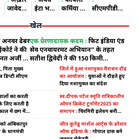
:
अख़्तर
:
अवैध
:
कोयला
:
:
जावेद
ईटा भट्टा
कर्मियों के
सीएमपीडीआई
ए
उस्मानी
संचालन,
वेतन में
हसदेव टीम के
ह
खेल
त्रिपक्षीय
अवैध
न्यूनतम 9
द्वारा
क्
सुरक्षा
कोयला
हज़र और
सीएसआर के
श्
से अनवर ढेबर
एक प्रेरणादायक कदम :
फिट इंडिया एंड
समिति
उत्खनन
अधिकतम
अंतर्गत
श
ोर्ट ने की
सेव एनवायरमेंट अभियान” के तहत
कोल
तत्काल
32 हजार
डस्टबिन रखा
औ
सतीश द्विवेदी ने की 150 किमी
इंडिया
बन्द करे
की
गया
भ्
जून के बाद
साइकिलिंग, बनाया नया रिकॉर्ड
लिमिटेड
मासिक
नि
 पिता मुख्य
जिले में हुआ नशामुक्त मैराथन दौड़
ुत्र डिप्टी सीएम
का आयोजन :
युवाओं ने दौड़ते हुए
न
में हिन्द
वृद्धि
ज
दिया नशामुक्त का संदेश
त
मजदूर
होगी।
सु
सभा के
वा
े वालों का करती
स्व.दीपक पटेल स्मृति रात्रिकालीन
प्रतिनिधि
सो
के लिए करती है
ओपन क्रिकेट टूर्नामेंट2025 का
ाल में छग में
समापन :
चिरमिरी इलेवन बनी
श्
्री नरेंद्र मोदी
विजेता टीम,जहाँ खेल होता है, वहाँ
को अंबिकापुर
जीत कुनेडू मार्शल आर्ट्स फे डरेशन
ऊर्जा होती है- श्याम बिहारी
े प्रधानमंत्री
ऑफ इंडिया के :
गोपाल दास बने
जायसवाल