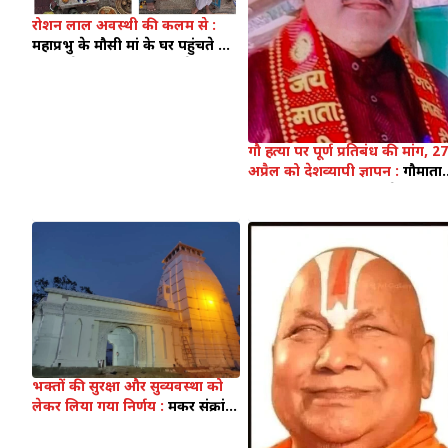
रोशन लाल अवस्थी की कलम से :
महाप्रभु के मौसी मां के घर पहुंचते ही
भक्तों ने शुरू किया भंडारा, देवभोग
का भगवान जगन्नाथ से है खासा रिश्ता
गौ हत्या पर पूर्ण प्रतिबंध की मांग, 27
अप्रैल को देशव्यापी ज्ञापन :
गौमाता
को ‘राष्ट्र माता’ घोषित करने की मांग,
27 अप्रैल को ज्ञापन सौंपेंगे कार्यकर्ता
भक्तों की सुरक्षा और सुव्यवस्था को
लेकर लिया गया निर्णय :
मकर संक्रांति
पर्व पर सिद्धबाबा धाम में वाहनों का
आवागमन रहेगा प्रतिबंधित