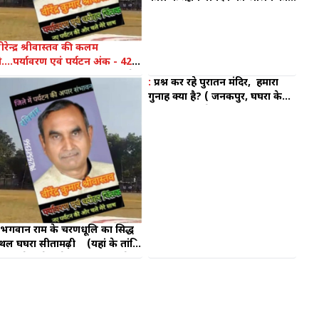
सिद्ध स्थल (जहां भगवान श्री राम
माता सीता सहित आशीर्वाद लेने पहुंचे
थे)
ीरेन्द्र श्रीवास्तव की कलम
से....पर्यावरण एवं पर्यटन अंक - 42 :
ुफाओं की सभ्यता की मूक गवाह है
:
प्रश्न कर रहे पुरातन मंदिर, हमारा
आदिशक्ति गांगीरानी मंदिर"
गुनाह क्या है? ( जनकपुर, घघरा के
हजारों वर्ष पुराने मंदिरों की
भगवान राम के चरणधूलि का सिद्ध
्थल घघरा सीतामढ़ी (यहां के तांत्रिक
ुरु उड़ने वाले घोड़े की सवारी करते
े)