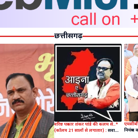
छत्तीसगढ़
एमसीबी 
वरिष्ठ पत्रकार शंकर पांडे की कलम से..*
नियंत्रण 
(कॉलम 21 सालों से लगातार) :
सवाल
वाला छ
ये है हवा आई किसके इशारे पर.... चराग़