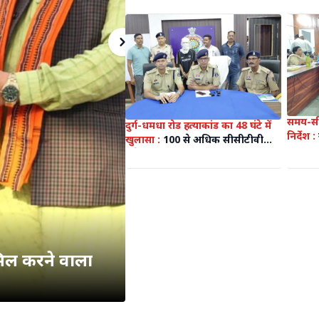
किस के बुझे ये सवाल थोड़े ही है....
समय-सीम
दुर्ग-धमधा रोड हत्याकांड का 48 घंटे में
निर्देश :
खुलासा :
100 से अधिक सीसीटीवी
का स्पष
फुटेज, तकनीकी साक्ष्य और मुखबिर
समय पर 
सूचना के आधार पर पुलिस ने सुलझाई
त्वरित 
ब्लाइंड मर्डर व लूट की गुत्थी
हासिल करने वाला
एसईसीएल हसदेव क्षेत्र की दो इकाइयों के कर्मचारियों के बच्चों
से स्कूल बस सुविधा क्यों छ