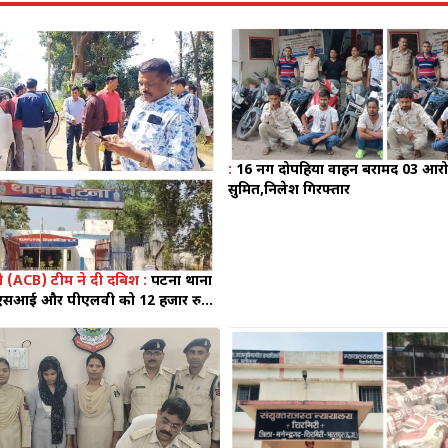
:
16 नग दोपहिया वाहन बरामद 03 आरो
सुमित,निलेश गिरफ्तार
ूरो (ACB) टीम ने दी दबिश :
पटना थाना
 एएसआई और पीएलवी को 12 हजार रुपये
थ गिरफ्तार