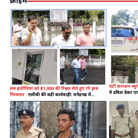
क्राइम
एंटी करप्शन ब्य
सब इंजीनियर को ₹21,000 की रिश्वत लेते हुए रंगे हाथ
में दबिश देकर
गिरफ्तार :
एसीबी की बड़ी कार्यवाही: मनेंद्रगढ़ में
रिश्वत लेते रंगेहा
पीडब्ल्यूडी सब इंजीनियर रिश्वत लेते रंगे हाथ गिरफ्तार