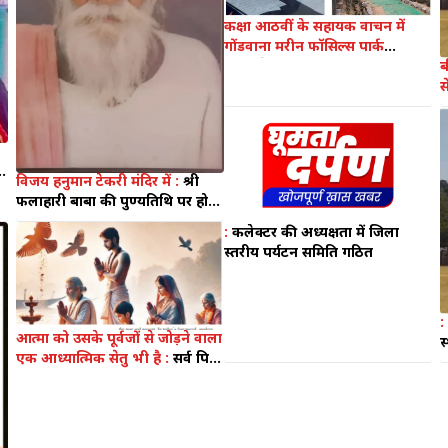
कक्षा आठवीं के सहायक वाचन में
गोंडवाना मरीन फॉसिल्स पार्क
-डॉ.पांडेय :
फॉसिल्स पार्क की कहानी
ब
पाठ्यक्रम में आने से छात्र-छात्राओं के
साथ-साथ अभिभावकों को मिलेगा
ग
लाभ
"
विजय हनुमान टेकरी मंदिर में :
श्री
फलाहारी बाबा की पुण्यतिथि पर होगा
विशाल भंडारा
:
कलेक्टर की अध्यक्षता में जिला
स्तरीय पर्यटन समिति गठित
:
आत्मा को उसके पूर्वजों से जोड़ने वाला
स
एक आध्यात्मिक सेतु भी है :
सर्व पितृ
ग
अमावस्या पितृ पक्ष का अंतिम और
थ
सबसे महत्वपूर्ण दिन सर्व पितृ
अमावस्या है