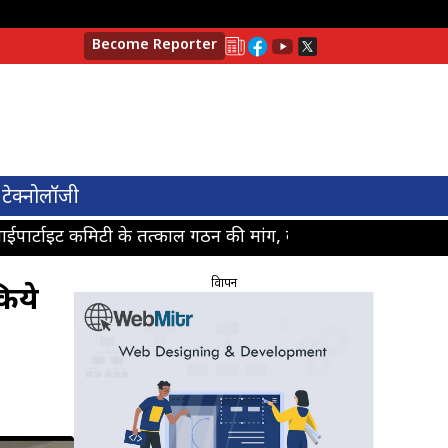
Become Reporter
टेक्नोलॉजी
टाइट कमिटी के तत्काल गठन की मांग, कोयला मजदूर पंचायत ने किया
विज्ञापन
किये