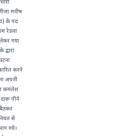
रभारी
 भतीजा मनीष
्य) के पद
ाम रेउला
 लेकर गया
 द्वारा
 घटना
 कारित करने
्मा अपनी
ुटर कमलेश
 दारू पीने
 बैठकर
नियत से
भाग गये।