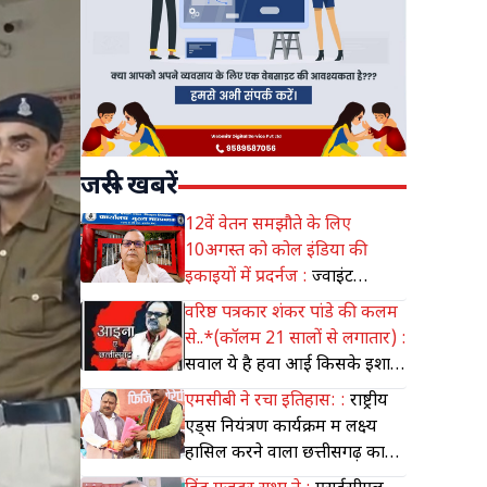
जरूरी खबरें
12वें वेतन समझौते के लिए
10अगस्त को कोल इंडिया की
इकाइयों में प्रदर्नज :
ज्वाइंट
बाईपार्टाइट कमिटी के तत्काल गठन
वरिष्ठ पत्रकार शंकर पांडे की कलम
की मांग, कोयला मजदूर पंचायत ने
से..*(कॉलम 21 सालों से लगातार) :
किया आंदोलन का आह्वान
सवाल ये है हवा आई किसके इशारे
पर.... चराग़ किस के बुझे ये सवाल
एमसीबी ने रचा इतिहास: :
राष्ट्रीय
थोड़े ही है....
एड्स नियंत्रण कार्यक्रम में लक्ष्य
हासिल करने वाला छत्तीसगढ़ का
पहला जिला बना