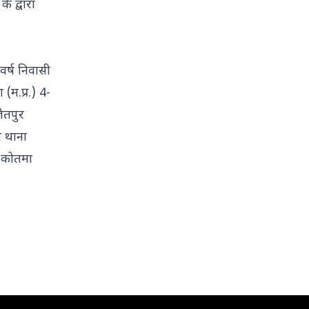
े द्वारा
वर्ष निवासी
 (म.प्र.) 4-
जैतपुर
ी थाना
ा कोतमा