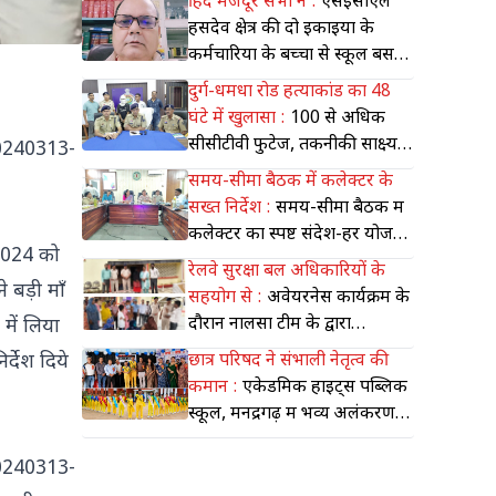
हिंद मजदूर सभा ने :
एसईसीएल
हसदेव क्षेत्र की दो इकाइयों के
कर्मचारियों के बच्चों से स्कूल बस
सुविधा क्यों छीनी गई-अख्तर जावेद
दुर्ग-धमधा रोड हत्याकांड का 48
उस्मानी
घंटे में खुलासा :
100 से अधिक
सीसीटीवी फुटेज, तकनीकी साक्ष्य
0240313-
और मुखबिर सूचना के आधार पर
समय-सीमा बैठक में कलेक्टर के
पुलिस ने सुलझाई ब्लाइंड मर्डर व
सख्त निर्देश :
समय-सीमा बैठक में
लूट की गुत्थी
कलेक्टर का स्पष्ट संदेश-हर योजना
 2024 को
का लाभ समय पर पहुंचे, हर
रेलवे सुरक्षा बल अधिकारियों के
शिकायत का हो त्वरित समाधान
 बड़ी माँ
सहयोग से :
अवेयरनेस कार्यक्रम के
दौरान नालसा टीम के द्वारा
में लिया
नाबालिक को भेजा गया सी डब्लू सी
्देश दिये
छात्र परिषद ने संभाली नेतृत्व की
कमान :
एकेडमिक हाइट्स पब्लिक
स्कूल, मनेंद्रगढ़ में भव्य अलंकरण
(इन्वेस्टीचर) समारोह संपन्न
0240313-