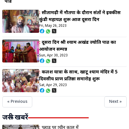
पांडे
:
सीतामढ़ी में नौतपा के दौरान संतों ने इक्कीस
कुंडी महायज्ञ शुरू आज दूसरा दिन
Fri, May 26, 2023
:
दूसरा दिन श्री श्याम अखंड ज्योति पाठ का
आयोजन सम्पन्न
Sun, Apr 30, 2023
:
कलश यात्रा के साथ, खाटू श्याम मंदिर में 5
दिवसीय प्राण प्रतिष्ठा समारोह शुरू
Sat, Apr 29, 2023
« Previous
Next »
जरूरी खबरें
:
पहाड़ पर प्राचीन काल में