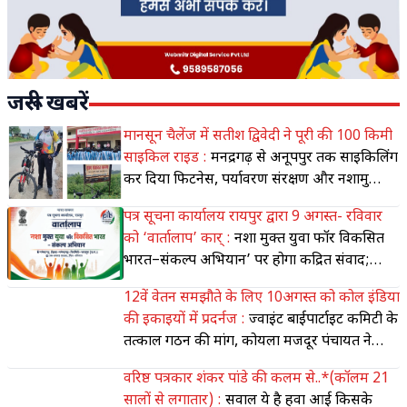
जरूरी खबरें
मानसून चैलेंज में सतीश द्विवेदी ने पूरी की 100 किमी
साइकिल राइड :
मनेंद्रगढ़ से अनूपपुर तक साइकिलिंग
कर दिया फिटनेस, पर्यावरण संरक्षण और नशामुक्ति
का संदेश
पत्र सूचना कार्यालय रायपुर द्वारा 9 अगस्त- रविवार
को ‘वार्तालाप’ कार् :
नशा मुक्त युवा फॉर विकसित
भारत–संकल्प अभियान’ पर होगा केंद्रित संवाद;
मीडिया की भूमिका पर भी होगी चर्चा
12वें वेतन समझौते के लिए 10अगस्त को कोल इंडिया
की इकाइयों में प्रदर्नज :
ज्वाइंट बाईपार्टाइट कमिटी के
तत्काल गठन की मांग, कोयला मजदूर पंचायत ने
किया आंदोलन का आह्वान
वरिष्ठ पत्रकार शंकर पांडे की कलम से..*(कॉलम 21
सालों से लगातार) :
सवाल ये है हवा आई किसके