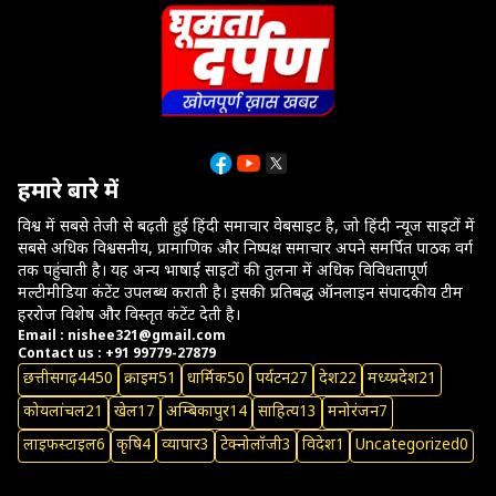
हमारे बारे में
विश्व में सबसे तेजी से बढ़ती हुई हिंदी समाचार वेबसाइट है, जो हिंदी न्यूज साइटों में
सबसे अधिक विश्वसनीय, प्रामाणिक और निष्पक्ष समाचार अपने समर्पित पाठक वर्ग
तक पहुंचाती है। यह अन्य भाषाई साइटों की तुलना में अधिक विविधतापूर्ण
मल्टीमीडिया कंटेंट उपलब्ध कराती है। इसकी प्रतिबद्ध ऑनलाइन संपादकीय टीम
हररोज विशेष और विस्तृत कंटेंट देती है।
Email : nishee321@gmail.com
Contact us : +91 99779-27879
छत्तीसगढ़
4450
क्राइम
51
धार्मिक
50
पर्यटन
27
देश
22
मध्य्प्रदेश
21
कोयलांचल
21
खेल
17
अम्बिकापुर
14
साहित्य
13
मनोरंजन
7
लाइफस्टाइल
6
कृषि
4
व्यापार
3
टेक्नोलॉजी
3
विदेश
1
Uncategorized
0