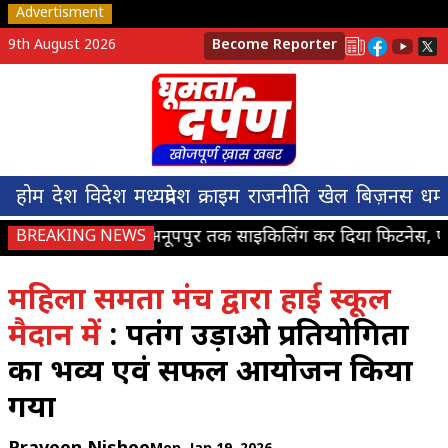
Advertisment
9th August 2026
Become Reporter
होम
देश
विदेश
मध्यप्रदेश
क्राइम
राजनीति
खेल
बिज़नस
धर्म
मनेंद्रगढ़ से अनूपपुर तक साइकिलिंग कर दिया फिटनेस, पर्याव
BREAKING NEWS
महिला समता मंच द्वारा हाई स्कूल
मैदान में
: पतंग उड़ाओ प्रतियोगिता
का भव्य एवं सफल आयोजन किया
गया