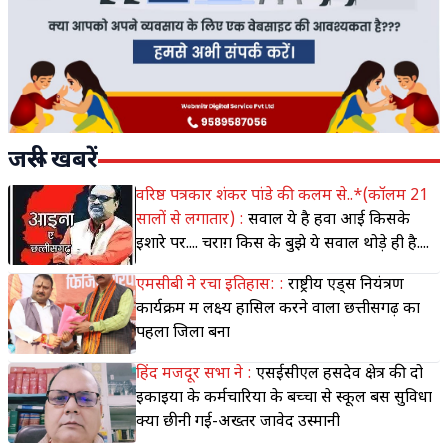
जरूरी खबरें
वरिष्ठ पत्रकार शंकर पांडे की कलम से..*(कॉलम 21
सालों से लगातार) :
सवाल ये है हवा आई किसके
इशारे पर.... चराग़ किस के बुझे ये सवाल थोड़े ही है....
एमसीबी ने रचा इतिहास: :
राष्ट्रीय एड्स नियंत्रण
कार्यक्रम में लक्ष्य हासिल करने वाला छत्तीसगढ़ का
पहला जिला बना
हिंद मजदूर सभा ने :
एसईसीएल हसदेव क्षेत्र की दो
इकाइयों के कर्मचारियों के बच्चों से स्कूल बस सुविधा
क्यों छीनी गई-अख्तर जावेद उस्मानी