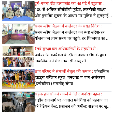
दुर्ग-धमधा रोड हत्याकांड का 48 घंटे में खुलासा :
100 से अधिक सीसीटीवी फुटेज, तकनीकी साक्ष्य
और मुखबिर सूचना के आधार पर पुलिस ने सुलझाई
ब्लाइंड मर्डर व लूट की गुत्थी
समय-सीमा बैठक में कलेक्टर के सख्त निर्देश :
समय-सीमा बैठक में कलेक्टर का स्पष्ट संदेश-हर
योजना का लाभ समय पर पहुंचे, हर शिकायत का हो
त्वरित समाधान
रेलवे सुरक्षा बल अधिकारियों के सहयोग से :
अवेयरनेस कार्यक्रम के दौरान नालसा टीम के द्वारा
नाबालिक को भेजा गया सी डब्लू सी
छात्र परिषद ने संभाली नेतृत्व की कमान :
एकेडमिक
हाइट्स पब्लिक स्कूल, मनेंद्रगढ़ में भव्य अलंकरण
(इन्वेस्टीचर) समारोह संपन्न
सड़क हादसों को रोकने के लिए अनोखी पहल :
राष्ट्रीय राजमार्ग पर आवारा मवेशियों को पहनाए जा
रहे रेडियम बेल्ट, प्रशासन की अपील: सड़कों पर खुला
न छोड़ें मवेशी