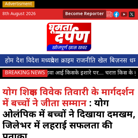
Advertisment
8th August 2026
Become Reporter
होम
देश
विदेश
मध्यप्रदेश
क्राइम
राजनीति
खेल
बिज़नस
धर्म
सवाल ये है हवा आई किसके इशारे पर.... चराग़ किस के बुझे ये स
BREAKING NEWS
योग शिक्षक विवेक तिवारी के मार्गदर्शन
में बच्चों ने जीता सम्मान
: योग
ओलंपिक में बच्चों ने दिखाया दमखम,
जिलेभर में लहराई सफलता की
पताका