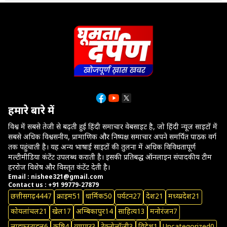
हमारे बारे में
विश्व में सबसे तेजी से बढ़ती हुई हिंदी समाचार वेबसाइट है, जो हिंदी न्यूज साइटों में
सबसे अधिक विश्वसनीय, प्रामाणिक और निष्पक्ष समाचार अपने समर्पित पाठक वर्ग
तक पहुंचाती है। यह अन्य भाषाई साइटों की तुलना में अधिक विविधतापूर्ण
मल्टीमीडिया कंटेंट उपलब्ध कराती है। इसकी प्रतिबद्ध ऑनलाइन संपादकीय टीम
हररोज विशेष और विस्तृत कंटेंट देती है।
Email : nishee321@gmail.com
Contact us : +91 99779-27879
छत्तीसगढ़
4447
क्राइम
51
धार्मिक
50
पर्यटन
27
देश
21
मध्य्प्रदेश
21
कोयलांचल
21
खेल
17
अम्बिकापुर
14
साहित्य
13
मनोरंजन
7