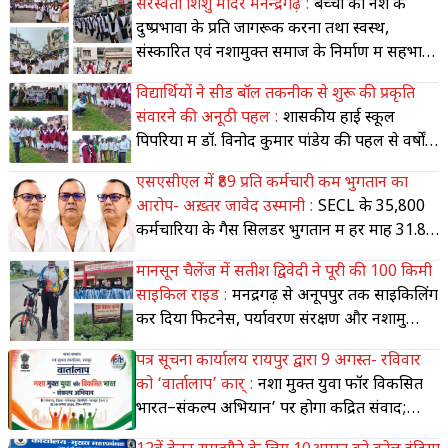
सरस्वती शिशु मंदिर मनेन्द्रगढ़ :
बच्चों को नशे के
दुष्प्रभावों के प्रति जागरूक करना तथा स्वस्थ,
संस्कारित एवं नशामुक्त समाज के निर्माण में सहभागी
बने
विद्यार्थियों ने सीड बॉल तकनीक से शुरू की प्रकृति
संवारने की अनूठी पहल :
शासकीय हाई स्कूल
पिपरिया में डॉ. विनोद कुमार पांडेय की पहल से वर्षों से
तैयार हो रहे सीड बॉल,
एसएसीएल में ₹89 प्रति कर्मचारी कम भुगतान का
आरोप- अख़्तर जावेद उस्मानी :
SECL के 35,800
कर्मचारियों के गैस सिलेंडर भुगतान में हर माह ₹31.88
लाख की कमी!
मानसून चैलेंज में सतीश द्विवेदी ने पूरी की 100 किमी
साइकिल राइड :
मनेंद्रगढ़ से अनूपपुर तक साइकिलिंग
कर दिया फिटनेस, पर्यावरण संरक्षण और नशामुक्ति
का संदेश
पत्र सूचना कार्यालय रायपुर द्वारा 9 अगस्त- रविवार
को ‘वार्तालाप’ कार् :
नशा मुक्त युवा फॉर विकसित
भारत–संकल्प अभियान’ पर होगा केंद्रित संवाद;
मीडिया की भूमिका पर भी होगी चर्चा