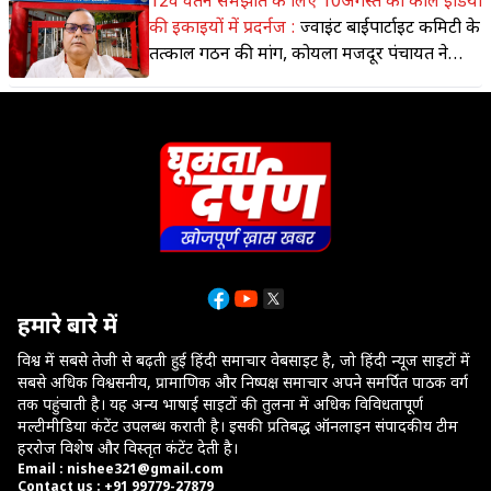
12वें वेतन समझौते के लिए 10अगस्त को कोल इंडिया
की इकाइयों में प्रदर्नज :
ज्वाइंट बाईपार्टाइट कमिटी के
तत्काल गठन की मांग, कोयला मजदूर पंचायत ने
किया आंदोलन का आह्वान
हमारे बारे में
विश्व में सबसे तेजी से बढ़ती हुई हिंदी समाचार वेबसाइट है, जो हिंदी न्यूज साइटों में
सबसे अधिक विश्वसनीय, प्रामाणिक और निष्पक्ष समाचार अपने समर्पित पाठक वर्ग
तक पहुंचाती है। यह अन्य भाषाई साइटों की तुलना में अधिक विविधतापूर्ण
मल्टीमीडिया कंटेंट उपलब्ध कराती है। इसकी प्रतिबद्ध ऑनलाइन संपादकीय टीम
हररोज विशेष और विस्तृत कंटेंट देती है।
Email : nishee321@gmail.com
Contact us : +91 99779-27879