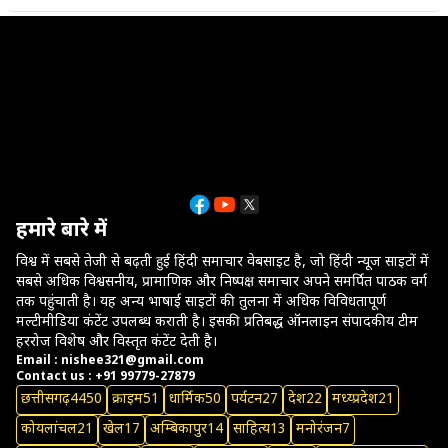
त्वरित समाधान
हमारे बारे में
विश्व में सबसे तेजी से बढ़ती हुई हिंदी समाचार वेबसाइट है, जो हिंदी न्यूज साइटों में
सबसे अधिक विश्वसनीय, प्रामाणिक और निष्पक्ष समाचार अपने समर्पित पाठक वर्ग
तक पहुंचाती है। यह अन्य भाषाई साइटों की तुलना में अधिक विविधतापूर्ण
मल्टीमीडिया कंटेंट उपलब्ध कराती है। इसकी प्रतिबद्ध ऑनलाइन संपादकीय टीम
हररोज विशेष और विस्तृत कंटेंट देती है।
Email : nishee321@gmail.com
Contact us : +91 99779-27879
छत्तीसगढ़
4450
क्राइम
51
धार्मिक
50
पर्यटन
27
देश
22
मध्य्प्रदेश
21
कोयलांचल
21
खेल
17
अम्बिकापुर
14
साहित्य
13
मनोरंजन
7