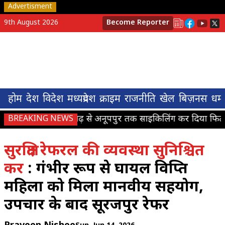
Advertisment
9th August 2026
Become Reporter
होम
देश
विदेश
मध्यप्रदेश
क्राइम
राजनीति
खेल
बिज़नस
धर्म
मनेंद्रगढ़ से अनूपपुर तक साइकिलिंग कर दिया फिटने
BREAKING NEWS
सुरक्षित रेफरल की व्यवस्था सुनिश्चित
कर
: गंभीर रूप से घायल विक्षिप्त
महिला को मिला मानवीय सहयोग,
उपचार के बाद सूरजपुर रेफर