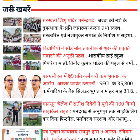
जरूरी खबरें
सरस्वती शिशु मंदिर मनेन्द्रगढ़ :
बच्चों को नशे के
दुष्प्रभावों के प्रति जागरूक करना तथा स्वस्थ,
संस्कारित एवं नशामुक्त समाज के निर्माण में सहभागी
बने
विद्यार्थियों ने सीड बॉल तकनीक से शुरू की प्रकृति
संवारने की अनूठी पहल :
शासकीय हाई स्कूल
पिपरिया में डॉ. विनोद कुमार पांडेय की पहल से वर्षों से
तैयार हो रहे सीड बॉल,
एसएसीएल में ₹89 प्रति कर्मचारी कम भुगतान का
आरोप- अख़्तर जावेद उस्मानी :
SECL के 35,800
कर्मचारियों के गैस सिलेंडर भुगतान में हर माह ₹31.88
लाख की कमी!
मानसून चैलेंज में सतीश द्विवेदी ने पूरी की 100 किमी
साइकिल राइड :
मनेंद्रगढ़ से अनूपपुर तक साइकिलिंग
कर दिया फिटनेस, पर्यावरण संरक्षण और नशामुक्ति
का संदेश
पत्र सूचना कार्यालय रायपुर द्वारा 9 अगस्त- रविवार
को ‘वार्तालाप’ कार् :
नशा मुक्त युवा फॉर विकसित