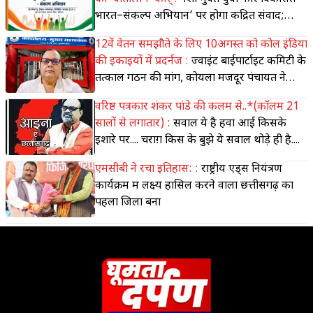
भारत–संकल्प अभियान’ पर होगा केंद्रित संवाद;
मीडिया की भूमिका पर भी होगी चर्चा
12वें वेतन समझौते के लिए 10अगस्त को कोल इंडिया
की इकाइयों में प्रदर्नज :
ज्वाइंट बाईपार्टाइट कमिटी के
तत्काल गठन की मांग, कोयला मजदूर पंचायत ने
किया आंदोलन का आह्वान
वरिष्ठ पत्रकार शंकर पांडे की कलम से..*(कॉलम 21
सालों से लगातार) :
सवाल ये है हवा आई किसके
इशारे पर.... चराग़ किस के बुझे ये सवाल थोड़े ही है....
एमसीबी ने रचा इतिहास: :
राष्ट्रीय एड्स नियंत्रण
कार्यक्रम में लक्ष्य हासिल करने वाला छत्तीसगढ़ का
पहला जिला बना