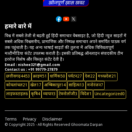
हमारे बारे में
विश्व में सबसे तेजी से बढ़ती हुई हिंदी समाचार वेबसाइट है, जो हिंदी न्यूज साइटों में
सबसे अधिक विश्वसनीय, प्रामाणिक और निष्पक्ष समाचार अपने समर्पित पाठक वर्ग
तक पहुंचाती है। यह अन्य भाषाई साइटों की तुलना में अधिक विविधतापूर्ण
मल्टीमीडिया कंटेंट उपलब्ध कराती है। इसकी प्रतिबद्ध ऑनलाइन संपादकीय टीम
हररोज विशेष और विस्तृत कंटेंट देती है।
Email : nishee321@gmail.com
Contact us : +91 99779-27879
छत्तीसगढ़
4453
क्राइम
51
धार्मिक
50
पर्यटन
27
देश
22
मध्य्प्रदेश
21
कोयलांचल
21
खेल
17
अम्बिकापुर
14
साहित्य
13
मनोरंजन
7
लाइफस्टाइल
6
कृषि
4
व्यापार
3
टेक्नोलॉजी
3
विदेश
1
Uncategorized
0
Terms
Privacy
Disclaimer
© Copyright 2025 - All Rights Reserved
Ghoomata Darpan